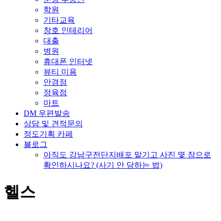
학원
기타교육
창호 인테리어
대출
병원
휴대폰 인터넷
뷰티 미용
안경점
정육점
마트
DM 우편발송
상담 및 견적문의
정도기획 카페
블로그
아직도 강남구전단지배포 맡기고 사진 몇 장으로
확인하시나요? (사기 안 당하는 법)
헬스