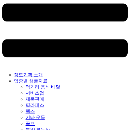
정도기획 소개
업종별 샘플자료
먹거리 음식 배달
서비스업
제품판매
필라테스
헬스
기타 운동
골프
분양 부동산